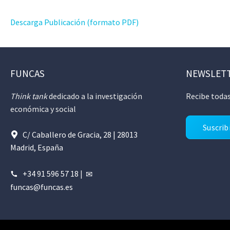
Descarga Publicación (formato PDF)
FUNCAS
NEWSLET
Think tank
dedicado a la investigación
Recibe todas
económica y social
Suscrib
C/ Caballero de Gracia, 28 | 28013
Madrid, España
+34 91 596 57 18
|
funcas@funcas.es