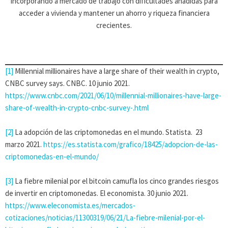
incorporando a mercado de trabajo con dificultades añadidas para
acceder a vivienda y mantener un ahorro y riqueza financiera
crecientes.
[1]
Millennial millionaires have a large share of their wealth in crypto,
CNBC survey says. CNBC. 10 junio 2021.
https://www.cnbc.com/2021/06/10/millennial-millionaires-have-large-
share-of-wealth-in-crypto-cnbc-survey-.html
[2]
La adopción de las criptomonedas en el mundo. Statista. 23
marzo 2021.
https://es.statista.com/grafico/18425/adopcion-de-las-
criptomonedas-en-el-mundo/
[3]
La fiebre milenial por el bitcoin camufla los cinco grandes riesgos
de invertir en criptomonedas. El economista. 30 junio 2021.
https://www.eleconomista.es/mercados-
cotizaciones/noticias/11300319/06/21/La-fiebre-milenial-por-el-