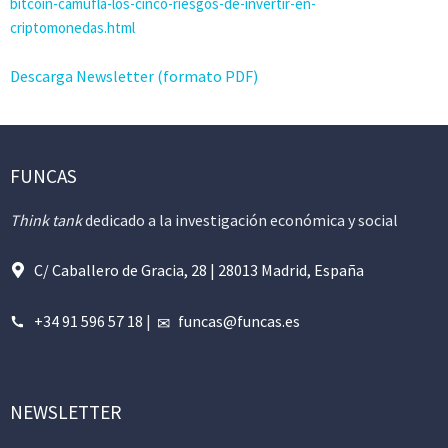
bitcoin-camufla-los-cinco-riesgos-de-invertir-en-
criptomonedas.html
Descarga Newsletter (formato PDF)
FUNCAS
Think tank
dedicado a la investigación económica y social
C/ Caballero de Gracia, 28 | 28013 Madrid, España
+34 91 596 57 18
|
funcas@funcas.es
NEWSLETTER