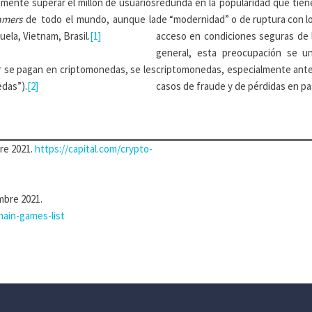
emente superar el millón de usuarios
redunda en la popularidad que tien
amers
de todo el mundo, aunque la
de “modernidad” o de ruptura con lo
ela, Vietnam, Brasil.
[1]
acceso en condiciones seguras de 
general, esta preocupación se u
r se pagan en criptomonedas, se les
criptomonedas, especialmente ante l
edas”).
[2]
casos de fraude y de pérdidas en pa
re 2021.
https://capital.com/crypto-
mbre 2021.
hain-games-list