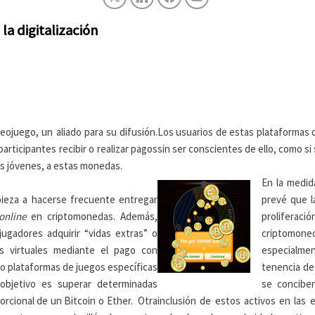
la digitalización
ojuego, un aliado para su difusión.
Los usuarios de estas plataformas
articipantes recibir o realizar pagos
sin ser conscientes de ello, como si 
s jóvenes, a estas monedas.
En la medid
pieza a hacerse frecuente entregar
prevé que l
online
en criptomonedas. Además,
proliferaci
jugadores adquirir “vidas extras” o
criptomoneda
es virtuales mediante el pago con
especialmen
do plataformas de juegos específicas
tenencia de
bjetivo es superar determinadas
se conciben
orcional de un Bitcoin o Ether. Otra
inclusión de estos activos en las e