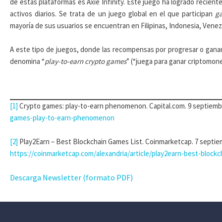
de estas plataformas es Axie Infinity. Este juego ha logrado recient
activos diarios. Se trata de un juego global en el que participan
g
mayoría de sus usuarios se encuentran en Filipinas, Indonesia, Venezu
A este tipo de juegos, donde las recompensas por progresar o gana
denomina “
play-to-earn crypto games
” (“juega para ganar criptomon
[1]
Crypto games: play-to-earn phenomenon. Capital.com. 9 septiemb
games-play-to-earn-phenomenon
[2]
Play2Earn – Best Blockchain Games List. Coinmarketcap. 7 septie
https://coinmarketcap.com/alexandria/article/play2earn-best-blockc
Descarga Newsletter (formato PDF)