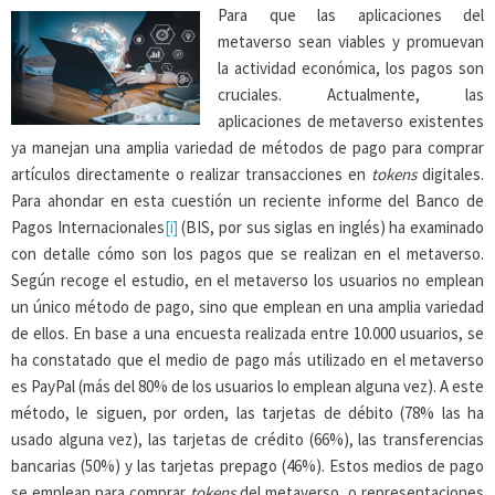
Para que las aplicaciones del
metaverso sean viables y promuevan
la actividad económica, los pagos son
cruciales. Actualmente, las
aplicaciones de metaverso existentes
ya manejan una amplia variedad de métodos de pago para comprar
artículos directamente o realizar transacciones en
tokens
digitales.
Para ahondar en esta cuestión un reciente informe del Banco de
Pagos Internacionales
[i]
(BIS, por sus siglas en inglés) ha examinado
con detalle cómo son los pagos que se realizan en el metaverso.
Según recoge el estudio, en el metaverso los usuarios no emplean
un único método de pago, sino que emplean en una amplia variedad
de ellos. En base a una encuesta realizada entre 10.000 usuarios, se
ha constatado que el medio de pago más utilizado en el metaverso
es PayPal (más del 80% de los usuarios lo emplean alguna vez). A este
método, le siguen, por orden, las tarjetas de débito (78% las ha
usado alguna vez), las tarjetas de crédito (66%), las transferencias
bancarias (50%) y las tarjetas prepago (46%). Estos medios de pago
se emplean para comprar
tokens
del metaverso, o representaciones