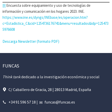
[i]
Encuesta sobre equipamiento y uso de tecnologías de
información y comunicación en los hogares 2023. INE.
https://www.ine.es/dyngs/INEbase/es/operacion.htm?
c=Estadistica_C&cid=1254736176741&menu=resultados&idp=125473
5976608
Descarga Newsletter (formato PDF)
FUNCAS
Think tank
dedicado a la investigación económica y social
C/ Caballero de Gracia, 28 | 28013 Madrid, España
+34 91 596 57 18
|
funcas@funcas.es