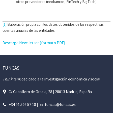
otros proveedores (neobancos, FinTech y BigTech).
[1]
Elaboración propia con los datos obtenidos de las respectivas
cuentas anuales de las entidades.
Descarga Newsletter (formato PDF)
FUNCAS
Think tank
dedicado a la investigación económica y social
C/ Caballero de Gracia, 28 | 28013 Madrid, España
+34 91 596 57 18
|
funcas@funcas.es