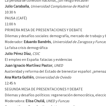
La pérdida de cohesión nacional, ¿un riesgo evitable?
Julio Carabaña
,
Universidad Complutense de Madrid
10:30 h
PAUSA (CAFÉ)
11:00 h
PRIMERA MESA DE PRESENTACIONES Y DEBATE
Dilemas y desafíos sociales: demografía, mercado de trabajo y 
Moderador:
Eduardo Bandrés
,
Universidad de Zaragoza y Funca
La falsa crisis demográfica
Julio Pérez Díaz
,
CSIC
El empleo en España: falacias y evidencias
Juan Ignacio Martínez Pastor
,
UNED
Austeridad y reforma del Estado de bienestar español: ¿amena
Ana Marta Guillén
,
Universidad de Oviedo
12:45 h
SEGUNDA MESA DE PRESENTACIONES Y DEBATE
Dilemas y desafíos políticos: regeneración democrática, eleccio
Moderadora:
Elisa Chuliá
,
UNED y Funcas