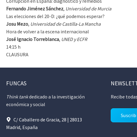
Corrupción en España: diagnóstico y remedios
Fernando Jiménez Sánchez
,
Universidad de Murcia
Las elecciones del 20-D: ¿qué podemos esperar?
Josu Mezo
,
Universidad de Castilla-La Mancha
Hora de volver a la escena internacional
José Ignacio Torreblanca
,
UNED y ECFR
14:15 h
CLAUSURA
FUNCAS
NEWSLET
Think tank
dedicado a la investigación
Recibe todas
económica y social
Suscrib
C/ Caballero de Gracia, 28 | 28013
Madrid, España