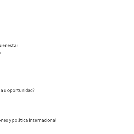
bienestar
s
za u oportunidad?
nes y política internacional