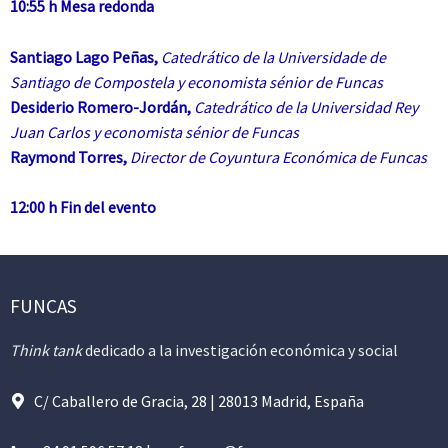
10:55 h Mesa redonda
Santiago Lago Peñas,
Catedrático de la Universidade de
Santiago de Compostela y economista sénior de Funcas
Desiderio Romero-Jordán,
Catedrático de la Universidad Rey
Juan Carlos y economista sénior de Funcas
Raymond Torres,
Director de Coyuntura Económica de Funcas
12:00 h Fin del evento
FUNCAS
Think tank
dedicado a la investigación económica y social
C/ Caballero de Gracia, 28 | 28013 Madrid, España