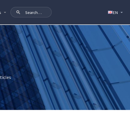
s
ticles