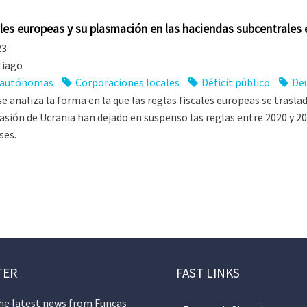
ales europeas y su plasmación en las haciendas subcentrales
23
tiago
 autónomas
Corporaciones locales
Déficit público
Deu
se analiza la forma en la que las reglas fiscales europeas se tras
vasión de Ucrania han dejado en suspenso las reglas entre 2020 y 20
ses.
TER
FAST LINKS
the latest news from Funcas