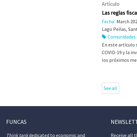
Artículo
Las reglas fisc
Fecha:
March 20
Lago Peñas, San
Comunidades
En este artículo 
COVID-19 y la in
los próximos me
See all
FUNCAS
NEWSLET
Think tank
dedicated to economic and
Receive all 