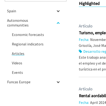
Highlighted
Spain
Autonomous
communities
Artículo
Turismo, empleo
Economic forecasts
Fecha:
November
Regional indicators
Grisolía, José Ma
Desarrollo re
Articles
Este trabajo ana
Videos
el empleo y el de
turística en el p
Events
Funcas Europe
Artículo
Rental affordabi
Fecha:
April 202