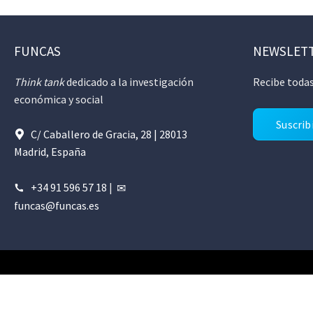
FUNCAS
NEWSLET
Think tank
dedicado a la investigación
Recibe todas
económica y social
Suscrib
C/ Caballero de Gracia, 28 | 28013
Madrid, España
+34 91 596 57 18
|
funcas@funcas.es