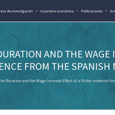
reas de investigación
Coyuntura económica
Publicaciones
Act
DURATION AND THE WAGE 
DENCE FROM THE SPANISH
the Duration and the Wage Increase Effect of a Strike: evidence f