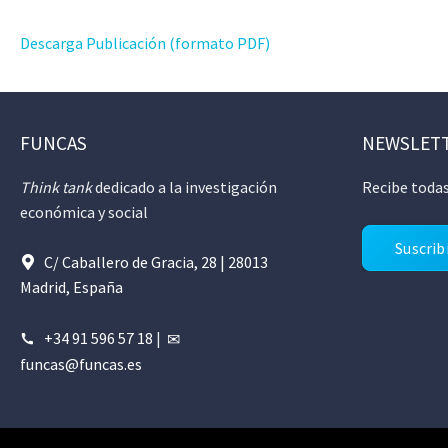
Descarga Publicación (formato PDF)
FUNCAS
NEWSLET
Think tank
dedicado a la investigación
Recibe todas
económica y social
Suscrib
C/ Caballero de Gracia, 28 | 28013
Madrid, España
+34 91 596 57 18
|
funcas@funcas.es