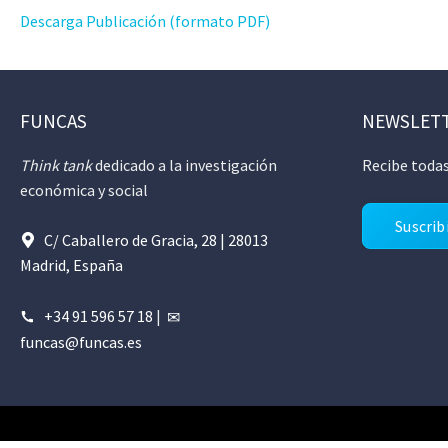
Descarga Publicación (formato PDF)
FUNCAS
NEWSLET
Think tank
dedicado a la investigación
Recibe todas
económica y social
Suscrib
C/ Caballero de Gracia, 28 | 28013
Madrid, España
+34 91 596 57 18
|
funcas@funcas.es