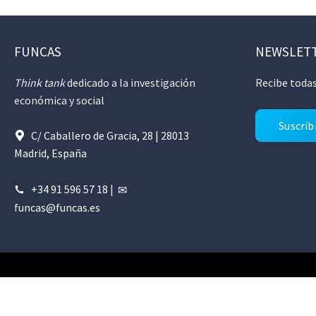
FUNCAS
NEWSLET
Think tank
dedicado a la investigación
Recibe todas
económica y social
Suscrib
C/ Caballero de Gracia, 28 | 28013
Madrid, España
+34 91 596 57 18
|
funcas@funcas.es