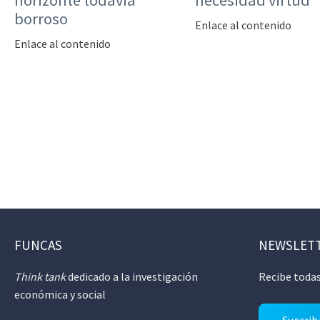
horizonte todavía
necesidad virtud
borroso
Enlace al contenido
Enlace al contenido
FUNCAS
NEWSLET
Think tank
dedicado a la investigación
Recibe todas
económica y social