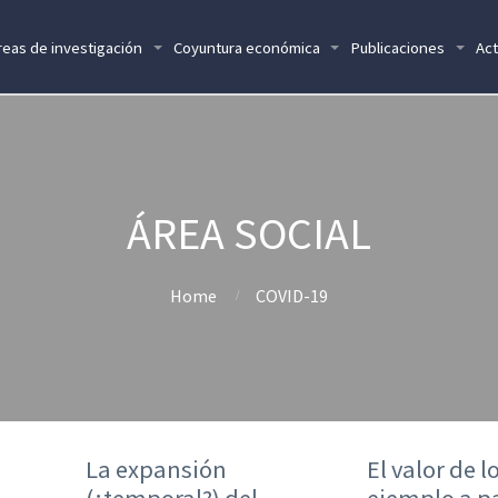
reas de investigación
Coyuntura económica
Publicaciones
Act
ÁREA SOCIAL
Home
COVID-19
La expansión
El valor de l