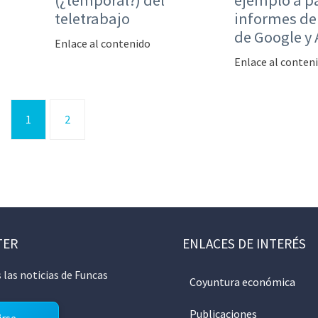
(¿temporal?) del
ejemplo a pa
teletrabajo
informes de
de Google y
Enlace al contenido
Enlace al conten
1
2
TER
ENLACES DE INTERÉS
 las noticias de Funcas
Coyuntura económica
Publicaciones