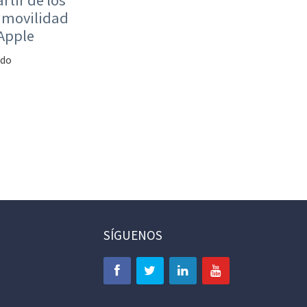
rtir de los
 movilidad
 Apple
ido
SÍGUENOS