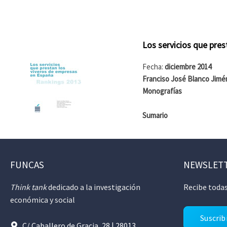
Los servicios que pre
Fecha:
diciembre 2014
Franciso José Blanco Jimén
Monografías
Sumario
FUNCAS
NEWSLET
Think tank
dedicado a la investigación
Recibe todas
económica y social
Suscrib
C/ Caballero de Gracia, 28 | 28013