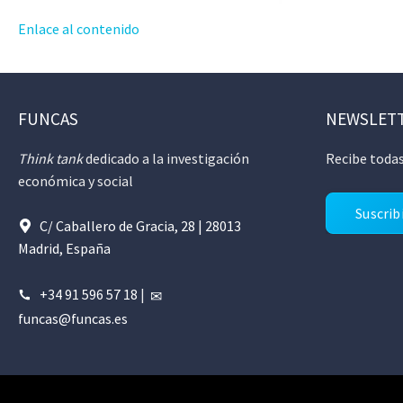
Enlace al contenido
FUNCAS
NEWSLET
Think tank
dedicado a la investigación
Recibe todas
económica y social
Suscrib
C/ Caballero de Gracia, 28 | 28013
Madrid, España
+34 91 596 57 18
|
funcas@funcas.es