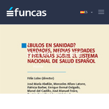
ORTÚN, VICENTE
Home
Ortún, Vicente