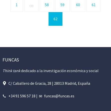
1
…
58
59
60
61
62
FUNCAS
Think tank
dedicado a la investigación económica y social
C/ Caballero de Gracia, 28 | 28013 Madrid, España
+34 91 596 57 18
|
funcas@funcas.es