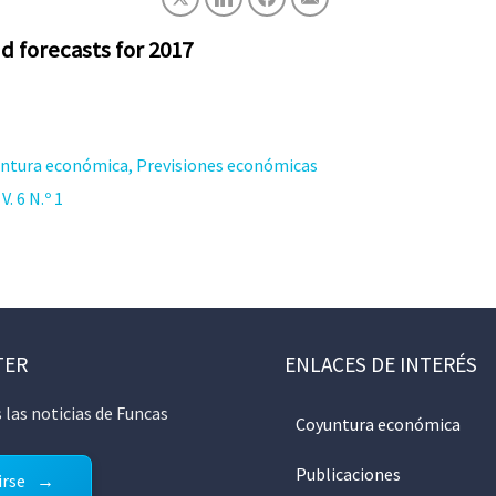
 forecasts for 2017
ntura económica, Previsiones económicas
. 6 N.º 1
TER
ENLACES DE INTERÉS
 las noticias de Funcas
Coyuntura económica
Publicaciones
irse