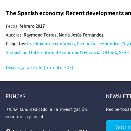
The Spanish economy: Recent developments and
Fecha:
febrero 2017
Autores:
Raymond Torres, María Jesús Fernández
Etiquetas:
Crecimiento económico, Evolución económica, Coyu
Spanish and International Economic & Financial Otlook, SEFO, V
Descargar artículo (formato PDF)
FUNCAS
NEWSLET
Think tank
dedicado a la investigación
Recibe todas
económica y social
Suscrib