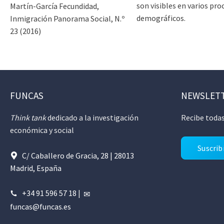
son visibles en varios pro
Martín-García Fecundidad,
demográficos.
Inmigración Panorama Social, N.º
23 (2016)
FUNCAS
NEWSLET
Think tank
dedicado a la investigación
Recibe todas
económica y social
Suscrib
C/ Caballero de Gracia, 28 | 28013
Madrid, España
+34 91 596 57 18
|
funcas@funcas.es