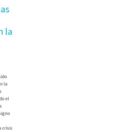
las
 la
sido
n la
s
do el
a
signo
 crisis