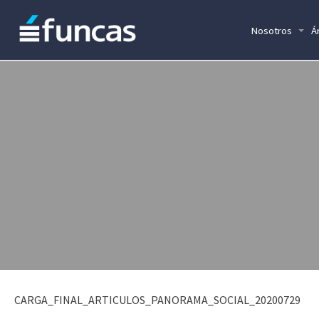
Nosotros
Á
CARGA_FINAL_ARTICULOS_PANORAMA_SOCIAL_20200729