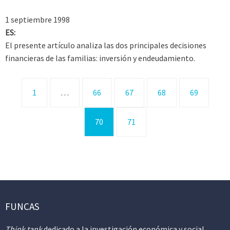
1 septiembre 1998
ES:
El presente artículo analiza las dos principales decisiones
financieras de las familias: inversión y endeudamiento.
1
…
66
67
68
69
70
71
FUNCAS
Think tank
dedicado a la investigación económica y social