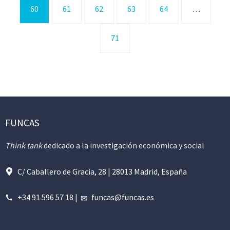
60
61
62
63
64
…
71
FUNCAS
Think tank
dedicado a la investigación económica y social
C/ Caballero de Gracia, 28 | 28013 Madrid, España
+34 91 596 57 18
|
funcas@funcas.es