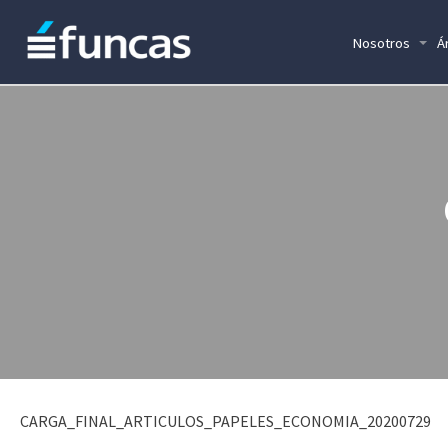
Nosotros
Á
CARGA_FINAL_ARTICULOS_PAPELES_ECONOMIA_20200729