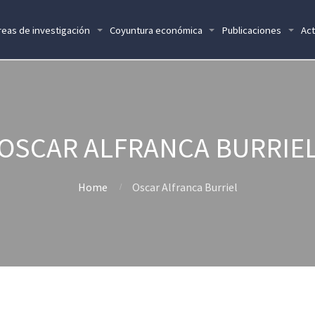
reas de investigación
Coyuntura económica
Publicaciones
Act
OSCAR ALFRANCA BURRIE
Home
Oscar Alfranca Burriel