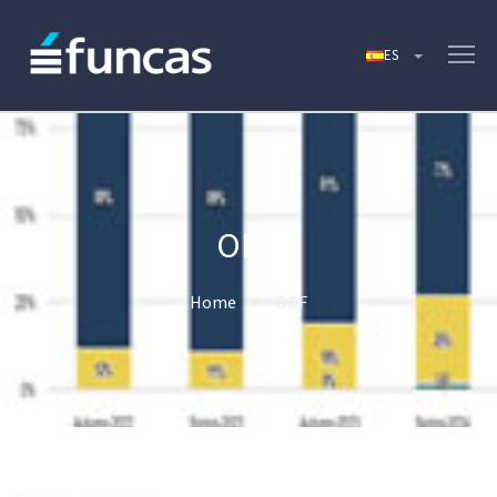
ODF
Home
ODF