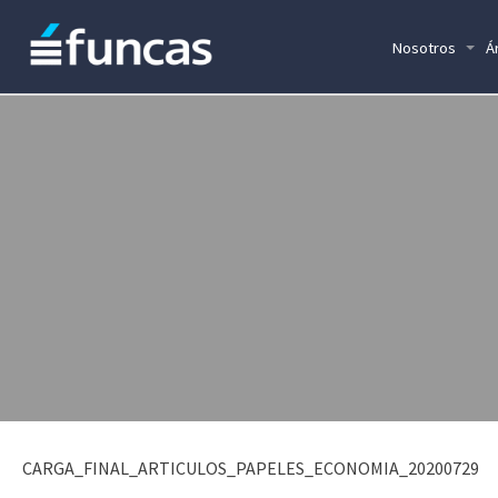
Nosotros
Á
CARGA_FINAL_ARTICULOS_PAPELES_ECONOMIA_20200729