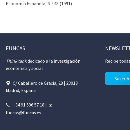
Economía Española, N.º 48 (1991)
FUNCAS
NEWSLET
Think tank
dedicado a la investigación
Recibe todas
económica y social
Suscrib
C/ Caballero de Gracia, 28 | 28013
Madrid, España
+34 91 596 57 18
|
funcas@funcas.es