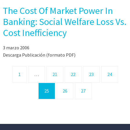
The Cost Of Market Power In
Banking: Social Welfare Loss Vs.
Cost Inefficiency
3 marzo 2006
Descarga Publicación (formato PDF)
1
…
21
22
23
24
25
26
27