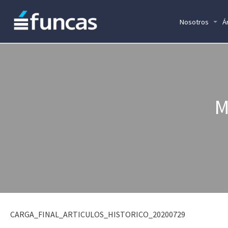
Nosotros
Á
M
CARGA_FINAL_ARTICULOS_HISTORICO_20200729