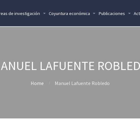
reas de investigación
Coyuntura económica
Publicaciones
Act
ANUEL LAFUENTE ROBLE
Home
Manuel Lafuente Robledo