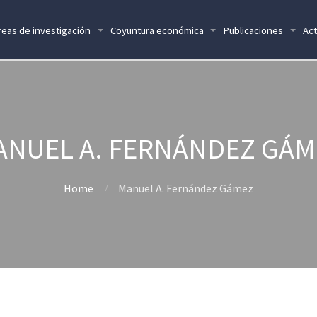
reas de investigación
Coyuntura económica
Publicaciones
Act
ANUEL A. FERNÁNDEZ GÁM
Home
Manuel A. Fernández Gámez