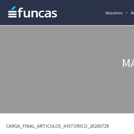
Nosotros
Á
M
CARGA_FINAL_ARTICULOS_HISTORICO_20200729