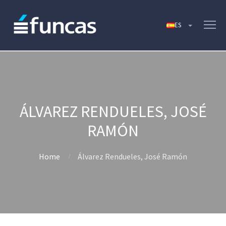
ÁLVAREZ RENDUELES, JOSÉ
RAMÓN
Home
Álvarez Rendueles, José Ramón