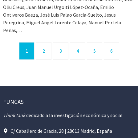
Oliu Creus, Juan Manuel Urgoiti López-Ocaña, Emilio
Ontiveros Baeza, José Luis Palao García-Suelto, Jesus
Peregrina, Miguel Angel Lorente Celaya, Manuel Portela
Peñas,…
1
2
3
4
5
6
FUNCAS
Think tank
dedicado a la investigación económica y social
C/ Caballero de Gracia, 28 | 28013 Madrid, España