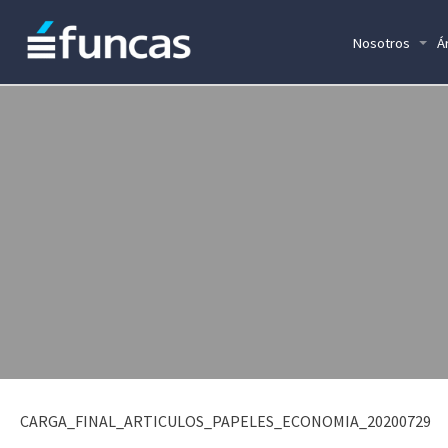
Nosotros
Á
CARGA_FINAL_ARTICULOS_PAPELES_ECONOMIA_20200729