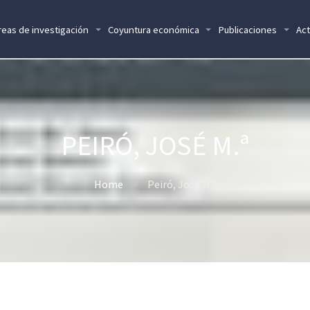
reas de investigación
Coyuntura económica
Publicaciones
Act
PEIRÓ, JOSÉ M.ª
Home
Peiró, José M.ª