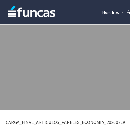
Nosotros
Á
CARGA_FINAL_ARTICULOS_PAPELES_ECONOMIA_20200729