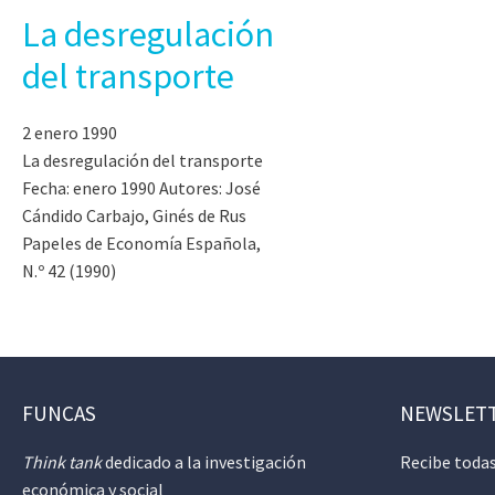
La desregulación
del transporte
2 enero 1990
La desregulación del transporte
Fecha: enero 1990 Autores: José
Cándido Carbajo, Ginés de Rus
Papeles de Economía Española,
N.º 42 (1990)
FUNCAS
NEWSLET
Think tank
dedicado a la investigación
Recibe todas
económica y social