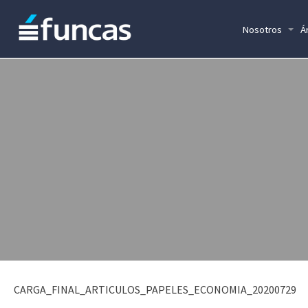
Nosotros
Á
CARGA_FINAL_ARTICULOS_PAPELES_ECONOMIA_20200729