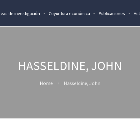
reas de investigación
Coyuntura económica
Publicaciones
Act
HASSELDINE, JOHN
Home
Hasseldine, John