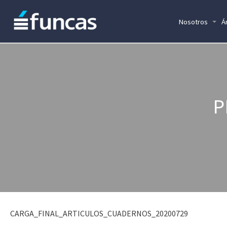
Nosotros
Á
P
CARGA_FINAL_ARTICULOS_CUADERNOS_20200729