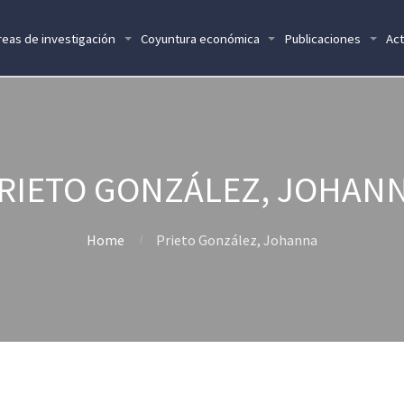
reas de investigación
Coyuntura económica
Publicaciones
Act
RIETO GONZÁLEZ, JOHAN
Home
Prieto González, Johanna