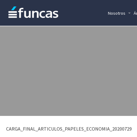
Nosotros
Á
CARGA_FINAL_ARTICULOS_PAPELES_ECONOMIA_20200729