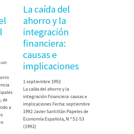
La caída del
el
ahorro y la
l
integración
financiera:
causas e
a un
implicaciones
horro
1 septiembre 1992
encia
La caída del ahorro y la
cipales
integración financiera: causas e
, de
implicaciones Fecha: septiembre
endo a
1992 Javier Santillán Papeles de
es
Economía Española, N.º 52-53
en
(1992)