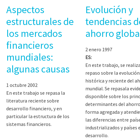
Aspectos
Evolución y
estructurales de
tendencias d
los mercados
ahorro globa
financieros
2 enero 1997
mundiales:
ES:
En este trabajo, se realiz
algunas causas
repaso sobre la evolución
histórica y reciente del a
1 octubre 2002
mundial. Se repasala evid
En este trabajo se repasa la
disponible sobre los prin
literatura reciente sobre
determinantes del ahorro
desarrollo financiero, y en
forma agregada y atendi
particular la estructura de los
las diferencias entre país
sistemas financieros.
industrializados y países 
desarrollo.