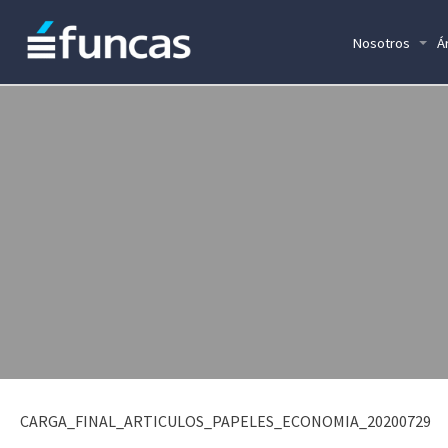
Nosotros
Á
CARGA_FINAL_ARTICULOS_PAPELES_ECONOMIA_20200729