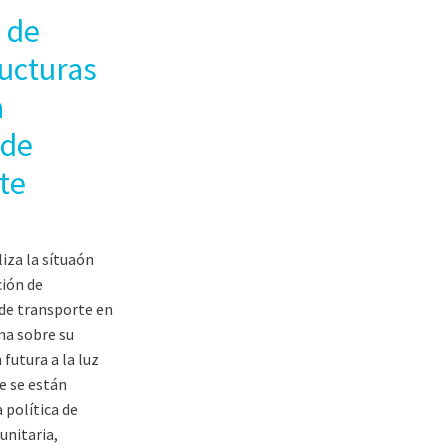
 de
ructuras
a
 de
te
liza la sítuaón
ción de
 de transporte en
na sobre su
 futura a la luz
e se están
 política de
unitaria,