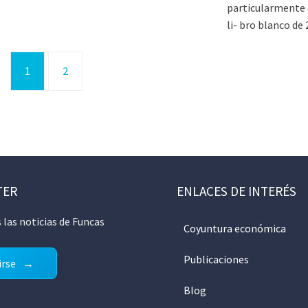
particularmente 
li- bro blanco de 
1
2
TER
ENLACES DE INTERÉS
 las noticias de Funcas
Coyuntura económica
Publicaciones
irse
Blog