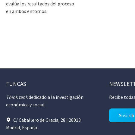
evalúa los resultados del proceso
en ambos entornos.
FUNCAS
NEWSLET
Think tank
dedicado a la investigación
Recibe todas
económica y social
Suscrib
C/ Caballero de Gracia, 28 | 28013
Madrid, España