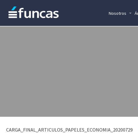
Nosotros
Á
CARGA_FINAL_ARTICULOS_PAPELES_ECONOMIA_20200729