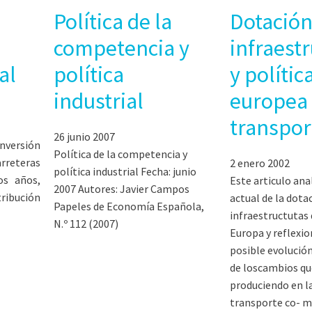
Política de la
Dotación
competencia y
infraest
al
política
y polític
industrial
europea
transpor
26 junio 2007
inversión
Política de la competencia y
rreteras
2 enero 2002
política industrial Fecha: junio
os años,
Este articulo ana
2007 Autores: Javier Campos
ibución
actual de la dota
Papeles de Economía Española,
infraestructutas
N.º 112 (2007)
Europa y reflexio
posible evolución
de loscambios qu
produciendo en la
transporte co- m