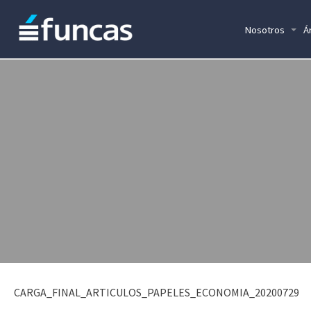
Nosotros
Á
CARGA_FINAL_ARTICULOS_PAPELES_ECONOMIA_20200729