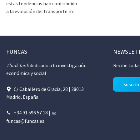
estas tendencias han contribuido
a la evolución del transporte m.
FUNCAS
NEWSLET
Think tank
dedicado a la investigación
Recibe todas
económica y social
Suscrib
C/ Caballero de Gracia, 28 | 28013
Madrid, España
+34 91 596 57 18
|
funcas@funcas.es