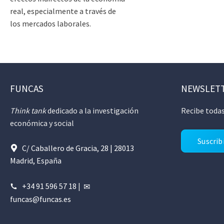
real, especialmente a través de
los mercados laborales.
FUNCAS
NEWSLET
Think tank
dedicado a la investigación
Recibe todas
económica y social
Suscrib
C/ Caballero de Gracia, 28 | 28013
Madrid, España
+34 91 596 57 18
|
funcas@funcas.es