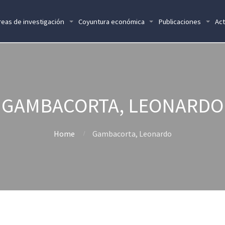
reas de investigación
Coyuntura económica
Publicaciones
Act
GAMBACORTA, LEONARDO
Home
Gambacorta, Leonardo