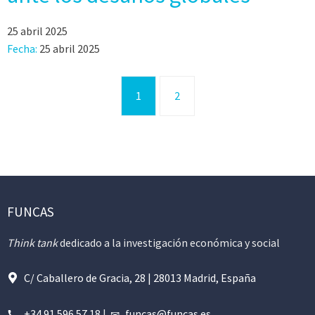
25 abril 2025
Fecha:
25 abril 2025
1
2
FUNCAS
Think tank
dedicado a la investigación económica y social
C/ Caballero de Gracia, 28 | 28013 Madrid, España
+34 91 596 57 18
|
funcas@funcas.es