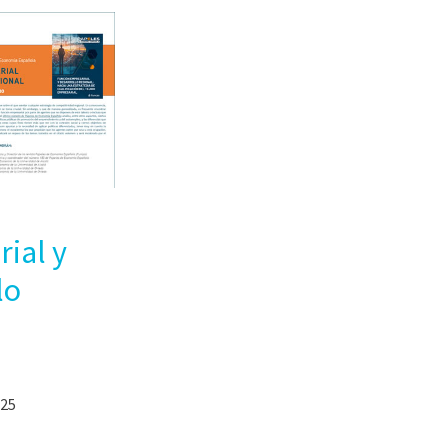
ial y
lo
025