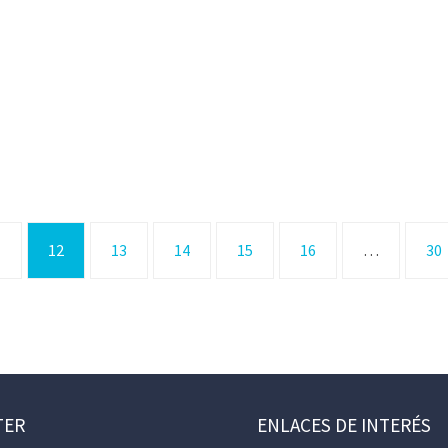
1
12
13
14
15
16
…
30
TER
ENLACES DE INTERÉS