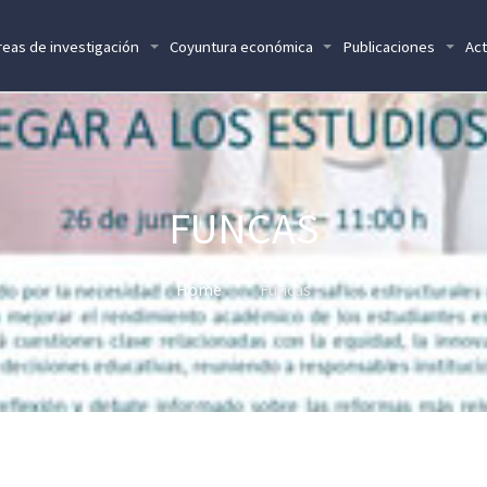
reas de investigación
Coyuntura económica
Publicaciones
Act
FUNCAS
Home
Funcas