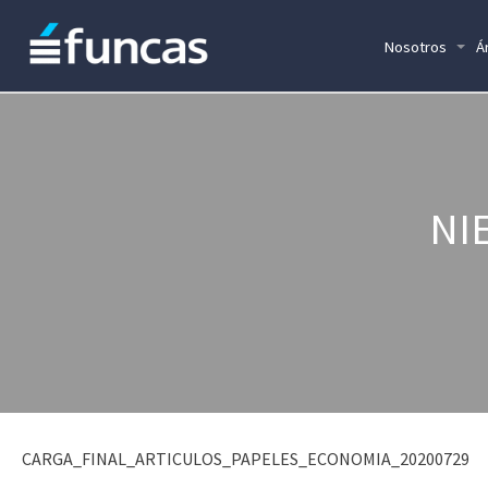
Nosotros
Á
NI
CARGA_FINAL_ARTICULOS_PAPELES_ECONOMIA_20200729