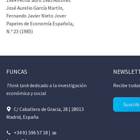
José Aurelio García Martín,
Fernando Javier Nieto Jover
Papeles de Economía Española,
N.º 23 (1985)
FUNCAS
NEWSLET
Think tank
dedicado a la investigación
Recibe todas
económica y social
Suscrib
C/ Caballero de Gracia, 28 | 28013
Madrid, España
+34 91 596 57 18
|