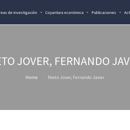
reas de investigación
Coyuntura económica
Publicaciones
Act
ETO JOVER, FERNANDO JAV
Home
Nieto Jover, Fernando Javier