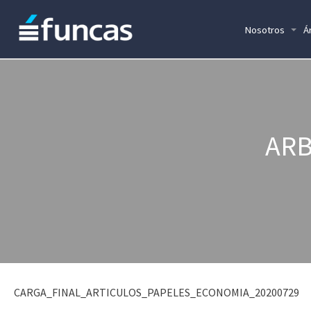
Nosotros
Á
ARB
CARGA_FINAL_ARTICULOS_PAPELES_ECONOMIA_20200729