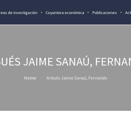
reas de investigación
Coyuntura económica
Publicaciones
Act
UÉS JAIME SANAÚ, FERN
Home
Arbués Jaime Sanaú, Fernando