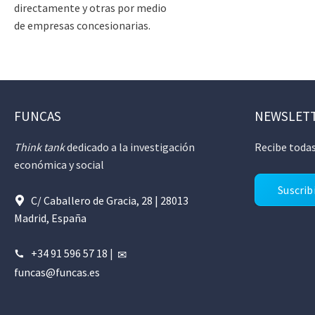
directamente y otras por medio
de empresas concesionarias.
FUNCAS
NEWSLET
Think tank
dedicado a la investigación
Recibe todas
económica y social
Suscrib
C/ Caballero de Gracia, 28 | 28013
Madrid, España
+34 91 596 57 18
|
funcas@funcas.es