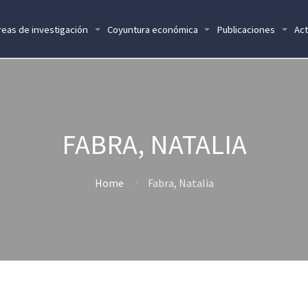
reas de investigación
Coyuntura económica
Publicaciones
Act
FABRA, NATALIA
Home
Fabra, Natalia