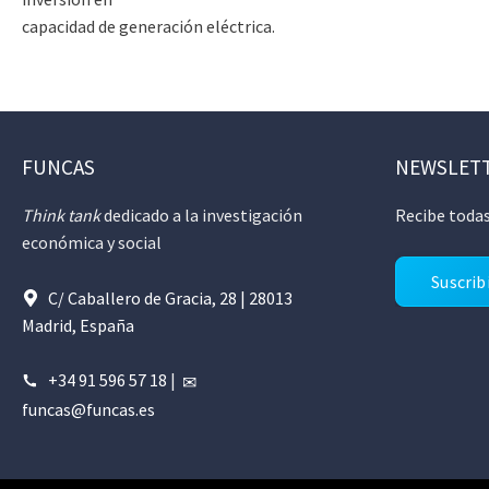
capacidad de generación eléctrica.
FUNCAS
NEWSLET
Think tank
dedicado a la investigación
Recibe todas
económica y social
Suscrib
C/ Caballero de Gracia, 28 | 28013
Madrid, España
+34 91 596 57 18
|
funcas@funcas.es