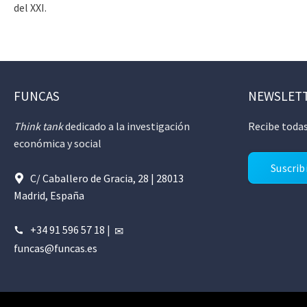
del XXI.
FUNCAS
NEWSLET
Think tank
dedicado a la investigación
Recibe todas
económica y social
Suscrib
C/ Caballero de Gracia, 28 | 28013
Madrid, España
+34 91 596 57 18
|
funcas@funcas.es