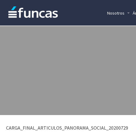
Nosotros
Á
CARGA_FINAL_ARTICULOS_PANORAMA_SOCIAL_20200729