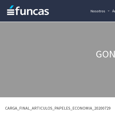
Nosotros
Á
GON
CARGA_FINAL_ARTICULOS_PAPELES_ECONOMIA_20200729