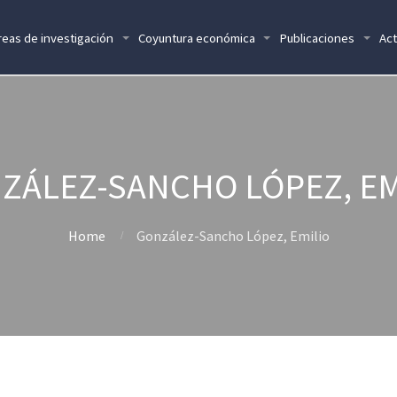
reas de investigación
Coyuntura económica
Publicaciones
Act
ZÁLEZ-SANCHO LÓPEZ, EM
Home
González-Sancho López, Emilio