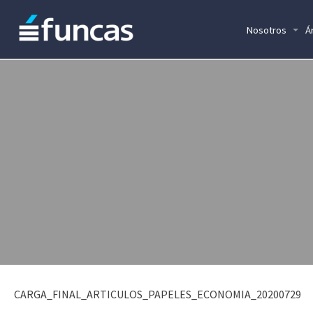
Nosotros
Á
CARGA_FINAL_ARTICULOS_PAPELES_ECONOMIA_20200729