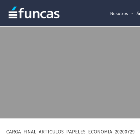
Nosotros
Á
CARGA_FINAL_ARTICULOS_PAPELES_ECONOMIA_20200729