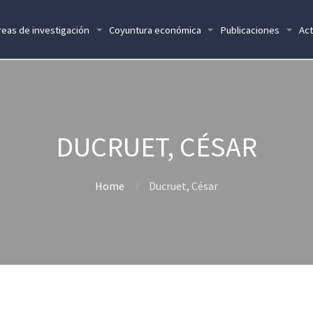
reas de investigación
Coyuntura económica
Publicaciones
Act
DUCRUET, CÉSAR
Home
Ducruet, César