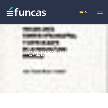
CALERO, JORGE
Home
Calero, Jorge